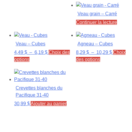
Veau grain – Carré
Continuer la lecture
Veau – Cubes
Agneau – Cubes
Plage
Plage
4,49
$
–
6,19
$
Choix des
8,29
$
–
10,29
$
Choix
Ce
de
Ce
de
options
des options
produit
prix :
produit
prix :
a
4,49 $
a
8,29 $
plusieurs
à
plusieurs
à
variations.
6,19 $
variations.
10,29 $
Crevettes blanches du
Les
Les
Pacifique 31-40
options
options
30,99
$
Ajouter au panier
peuvent
peuvent
être
être
Accueil
choisies
choisies
Boucherie
sur
sur
Pâtisserie