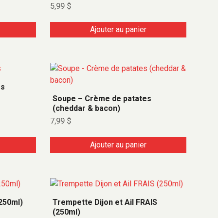
5,99
$
Ajouter au panier
es
Soupe – Crème de patates
(cheddar & bacon)
7,99
$
Ajouter au panier
(250ml)
Trempette Dijon et Ail FRAIS
(250ml)