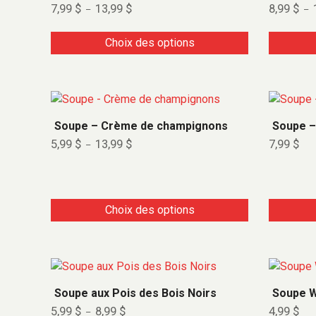
P
7,99
$
13,99
$
8,99
$
–
–
r
r
l
a
o
o
g
Choix des options
d
d
e
d
u
u
e
i
i
p
r
t
t
C
i
a
a
e
x
Soupe – Crème de champignons
Soupe –
p
p
p
:
P
5,99
$
13,99
$
7,99
$
–
l
l
r
7
l
,
a
u
u
o
9
g
s
s
d
9
e
d
i
i
u
Choix des options
$
e
e
e
i
à
p
1
r
u
u
t
3
i
r
r
a
,
x
C
9
s
s
p
9
:
e
v
v
l
5
Soupe aux Pois des Bois Noirs
Soupe W
p
$
,
a
a
u
P
5,99
$
8,99
$
4,99
$
9
–