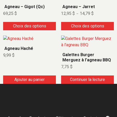
Agneau – Gigot (Qc)
Agneau – Jarret
69,25
$
12,95
$
14,79
$
–
Choix des options
Choix des options
Agneau Haché
Galettes Burger
9,99
$
Merguez à l’agneau BBQ
7,75
$
Ajouter au panier
Continuer la lecture