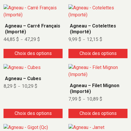
Agneau – Carré Français
Agneau – Cotelettes
(Importé)
(Importé)
44,85
$
47,29
$
9,99
$
12,15
$
–
–
Choix des options
Choix des options
Agneau – Cubes
Agneau – Filet Mignon
8,29
$
10,29
$
–
(Importé)
7,99
$
10,89
$
–
Choix des options
Choix des options