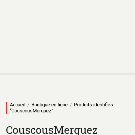
A
l
l
e
r
a
u
c
o
n
t
e
n
u
Accueil
Boutique en ligne
Produits identifiés
“CouscousMerguez”
CouscousMerguez