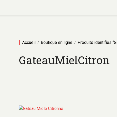
A
l
l
e
r
a
u
Accueil
Boutique en ligne
Produits identifiés “
c
o
GateauMielCitron
n
t
e
n
u
C
e