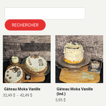
RECHERCHER
Gâteau Moka Vanille
Gâteau Moka Vanille
(Ind.)
32,49
$
42,49
$
–
5,95
$