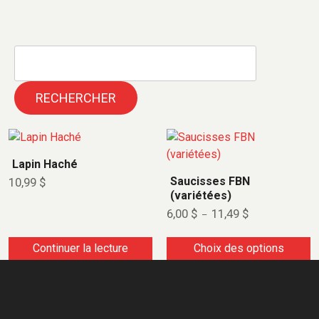
RECHERCHER
Lapin Haché
Saucisses FBN
10,99
$
(variétées)
6,00
$
11,49
$
–
Continuer la lecture
Choix des options