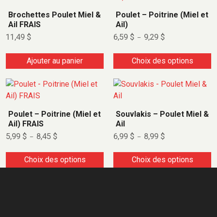
Brochettes Poulet Miel &
Poulet – Poitrine (Miel et
Ail FRAIS
Ail)
11,49
$
6,59
$
9,29
$
–
Ajouter au panier
Choix des options
Poulet – Poitrine (Miel et
Souvlakis – Poulet Miel &
Ail) FRAIS
Ail
5,99
$
8,45
$
6,99
$
8,99
$
–
–
Choix des options
Choix des options