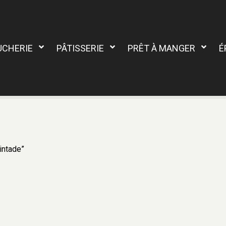
UCHERIE
PÂTISSERIE
PRÊT À MANGER
É
intade”