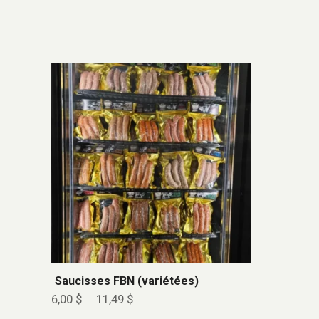
Saucisses FBN (variétées)
6,00
$
11,49
$
–