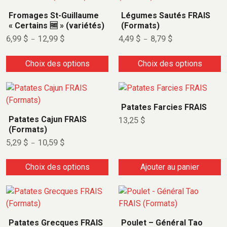
Fromages St-Guillaume
Légumes Sautés FRAIS
« Certains 🆓 » (variétés)
(Formats)
6,99
$
12,99
$
4,49
$
8,79
$
–
–
Choix des options
Choix des options
Patates Farcies FRAIS
Patates Cajun FRAIS
13,25
$
(Formats)
5,29
$
10,59
$
–
Choix des options
Ajouter au panier
Patates Grecques FRAIS
Poulet – Général Tao