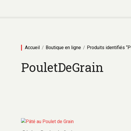
A
l
l
e
r
a
u
Accueil
Boutique en ligne
Produits identifiés “
c
o
PouletDeGrain
n
t
e
n
u