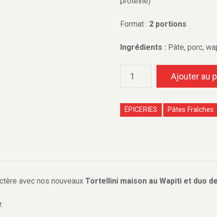
protéiné)
Format :
2 portions
Ingrédients :
Pâte, porc, wap
Ajouter au p
ÉPICERIES
Pâtes Fraîches
ractère avec nos nouveaux
Tortellini maison au Wapiti et duo 
.