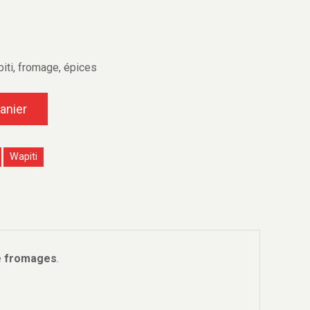
iti, fromage, épices
anier
Wapiti
de fromages
.