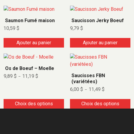
Saumon Fumé maison
Saucisson Jerky Boeuf
10,59
$
9,79
$
Ajouter au panier
Ajouter au panier
Os de Boeuf – Moelle
Saucisses FBN
9,89
$
11,19
$
–
(variétées)
6,00
$
11,49
$
–
Choix des options
Choix des options