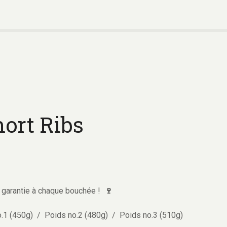
hort Ribs
 garantie à chaque bouchée !
🍷
o.1 (450g) / Poids no.2 (480g) / Poids no.3 (510g)