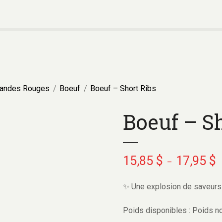
iandes Rouges
Boeuf
Boeuf – Short Ribs
Boeuf – S
15,85
$
17,95
$
–
✨ Une explosion de saveurs
Poids disponibles : Poids n