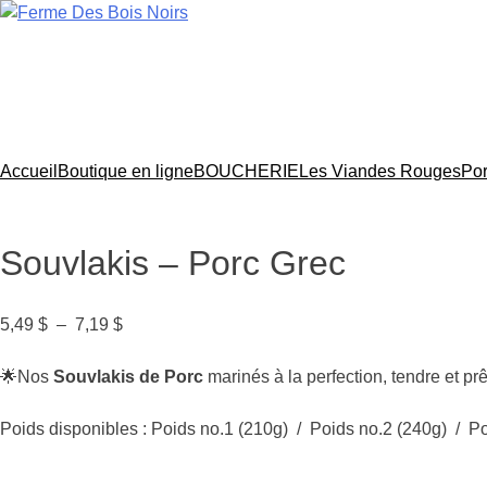
Aller
au
Boucherie-Pâtisserie-Prêt à manger
contenu
ACCUEIL
BOUCHERIE
PÂTISSERIE
PRÊT À 
CONTACT
Accueil
Boutique en ligne
BOUCHERIE
Les Viandes Rouges
Po
Souvlakis – Porc Grec
Plage
5,49
$
–
7,19
$
de
prix :
🌟Nos
Souvlakis de Porc
marinés à la perfection, tendre et prê
5,49 $
à
Poids disponibles : Poids no.1 (210g) / Poids no.2 (240g) / P
7,19 $