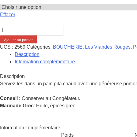
Effacer
quantité
de
Ajouter au panier
Souvlakis
UGS :
2569
Catégories:
BOUCHERIE
,
Les Viandes Rouges
,
P
-
Description
Porc
Information complémentaire
Grec
Description
Servez-les dans un pain pita chaud avec une généreuse portion
Conseil :
Conserver au Congélateur.
Marinade Grec
: Huile, épices grec.
Information complémentaire
Poids