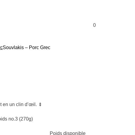
0
MANGER
ÉPICERIE
EN MAGASIN
rc
Souvlakis – Porc Grec
t en un clin d’œil. 🍢
oids no.3 (270g)
Poids disponible