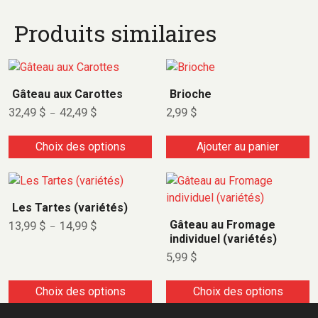
Produits similaires
Gâteau aux Carottes
Brioche
32,49
$
42,49
$
2,99
$
–
Choix des options
Ajouter au panier
Les Tartes (variétés)
Gâteau au Fromage
13,99
$
14,99
$
–
individuel (variétés)
5,99
$
Choix des options
Choix des options