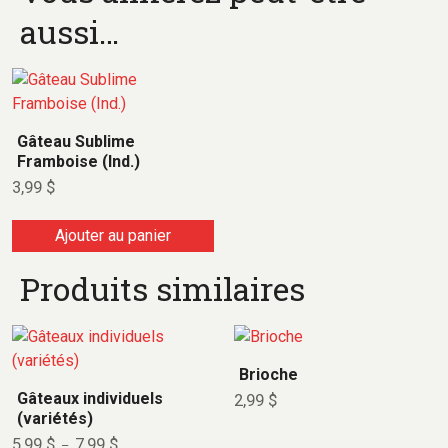
aussi…
Gâteau Sublime
Framboise (Ind.)
3,99
$
Ajouter au panier
Produits similaires
Brioche
Gâteaux individuels
2,99
$
(variétés)
5,99
$
7,99
$
–