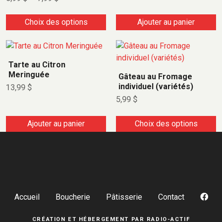
Choix des options
Ajouter au panier
Tarte au Citron
Meringuée
Gâteau au Fromage
individuel (variétés)
13,99
$
5,99
$
Ajouter au panier
Choix des options
Accueil
Boucherie
Pâtisserie
Contact
CRÉATION ET HÉBERGEMENT PAR
RADIO-ACTIF