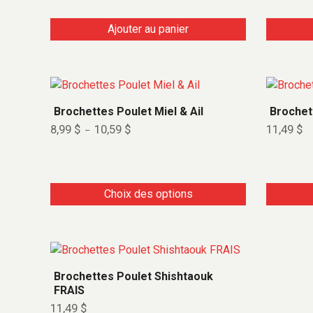
Ajouter au panier
Brochettes Poulet Miel & Ail
Brochett
8,99
$
10,59
$
11,49
$
–
Choix des options
Brochettes Poulet Shishtaouk
FRAIS
11,49
$