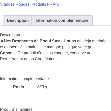
Boeuf
Viandes Rouges
,
Produits FRAIS
Steak
House
FRAIS
Description
Information complémentaire
Description
🔥
Nos
Brochettes de Boeuf Steak Houss
ont déjà marinées
et montées à la main. Il ne manque plus que votre grille !
Conseil :
Ce produit n’est pas congelé, conserve au
Réfrigérateur ou au Congélateur.
Information complémentaire
Poids
350 g
Produits similaires