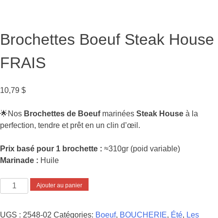
Brochettes Boeuf Steak House
FRAIS
10,79
$
🌟Nos
Brochettes de Boeuf
marinées
Steak House
à la
perfection, tendre et prêt en un clin d’œil.
Prix basé pour 1 brochette :
≈310gr (poid variable)
Marinade
:
Huile
quantité
Ajouter au panier
de
Brochettes
UGS :
2548-02
Catégories:
Boeuf
,
BOUCHERIE
,
Été
,
Les