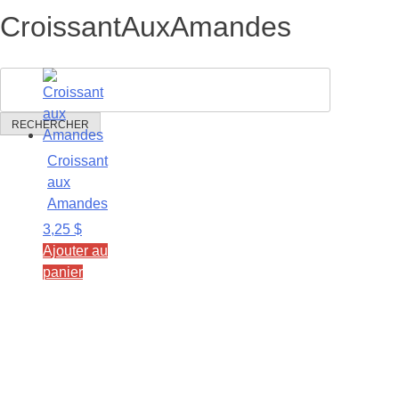
CroissantAuxAmandes
RECHERCHER
Croissant
aux
Amandes
3,25
$
Ajouter au
panier
Accueil
Boucherie
Pâtisserie
Contact