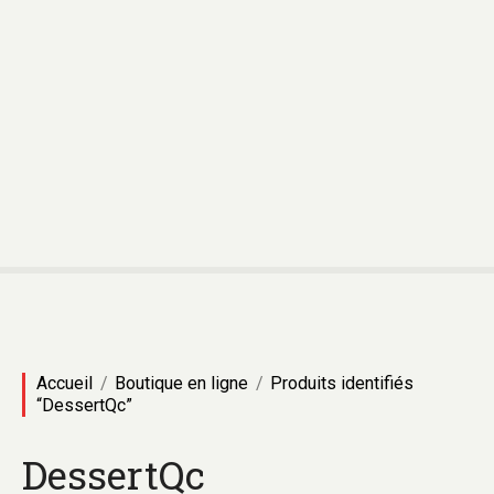
A
l
l
e
r
a
u
c
o
n
t
e
n
u
Accueil
Boutique en ligne
Produits identifiés
“DessertQc”
DessertQc