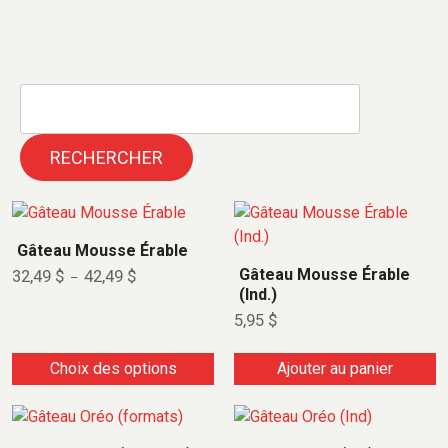
RECHERCHER
C
e
Gâteau Mousse Érable
p
P
Gâteau Mousse Érable
32,49
$
42,49
$
–
r
l
(Ind.)
a
o
5,95
$
g
d
e
d
u
Choix des options
Ajouter au panier
e
i
p
r
t
C
i
a
x
e