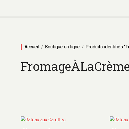
A
l
l
e
r
a
u
Accueil
Boutique en ligne
Produits identifiés
c
o
FromageÀLaCrèm
n
t
e
n
u
C
e