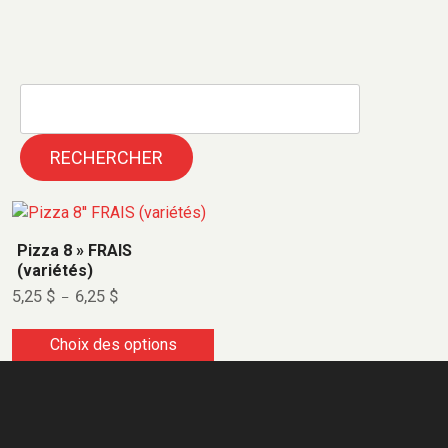
RECHERCHER
Pizza 8 » FRAIS
(variétés)
5,25
$
6,25
$
–
Choix des options