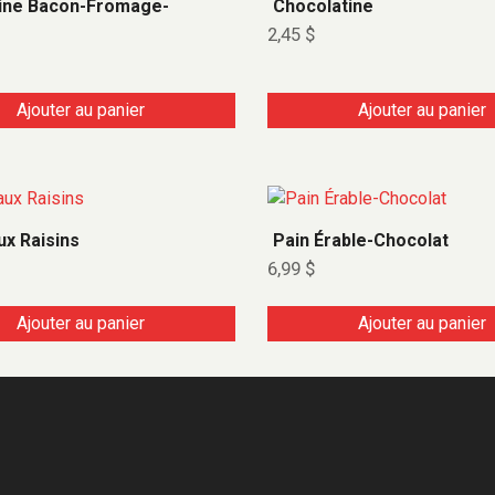
ine Bacon-Fromage-
Chocolatine
s
2,45
$
Ajouter au panier
Ajouter au panier
ux Raisins
Pain Érable-Chocolat
6,99
$
Ajouter au panier
Ajouter au panier