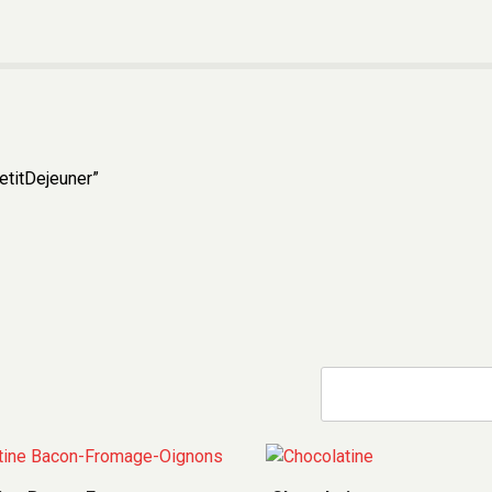
PetitDejeuner”