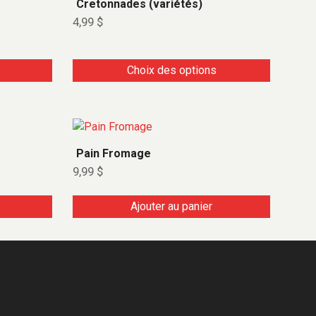
Cretonnades (variétés)
4,99
$
Choix des options
Pain Fromage
9,99
$
Ajouter au panier