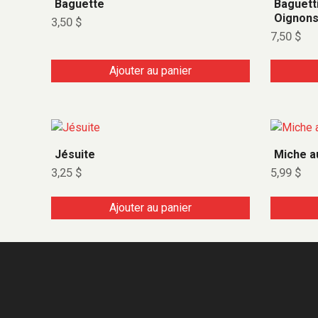
Baguette
Baguett
Oignon
3,50
$
7,50
$
Ajouter au panier
Jésuite
Miche a
3,25
$
5,99
$
Ajouter au panier