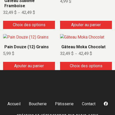
Gâteau Sublime
4,99
$
Framboise
32,49
$
42,49
$
–
Choix des options
Ajouter au panier
Pain Douze (12) Grains
Gâteau Moka Chocolat
5,99
$
32,49
$
42,49
$
–
Ajouter au panier
Choix des options
Accueil
Boucherie
Pâtisserie
Contact