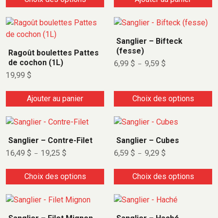
Sanglier – Bifteck
(fesse)
Ragoût boulettes Pattes
de cochon (1L)
6,99
$
9,59
$
–
19,99
$
Ajouter au panier
Choix des options
Sanglier – Contre-Filet
Sanglier – Cubes
16,49
$
19,25
$
6,59
$
9,29
$
–
–
Choix des options
Choix des options