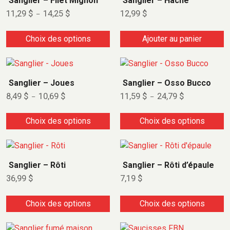
Sanglier – Filet Mignon
Sanglier – Haché
11,29
$
14,25
$
12,99
$
–
Choix des options
Ajouter au panier
Sanglier – Joues
Sanglier – Osso Bucco
8,49
$
10,69
$
11,59
$
24,79
$
–
–
Choix des options
Choix des options
Sanglier – Rôti
Sanglier – Rôti d’épaule
36,99
$
7,19
$
Choix des options
Choix des options