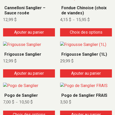
Cannelloni Sanglier –
Fondue Chinoise (choix
Sauce rosée
de viandes)
12,99
$
4,15
$
15,95
$
–
Ajouter au panier
Choix des options
Frigousse Sanglier
Frigousse Sanglier (1L)
12,99
$
29,99
$
Ajouter au panier
Ajouter au panier
Pogo de Sanglier
Pogo de Sanglier FRAIS
7,00
$
10,50
$
3,50
$
–
Choix des options
Ajouter au panier