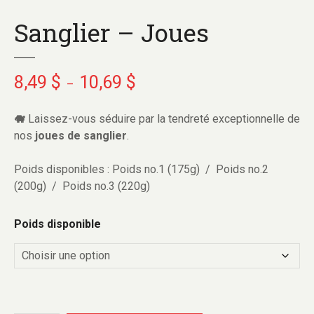
Sanglier – Joues
8,49
$
10,69
$
P
–
l
a
🐗
Laissez-vous séduire par la tendreté exceptionnelle de
g
nos
joues de sanglier
.
e
d
Poids disponibles : Poids no.1 (175g) / Poids no.2
e
(200g) / Poids no.3 (220g)
p
r
Poids disponible
i
x
:
8
,