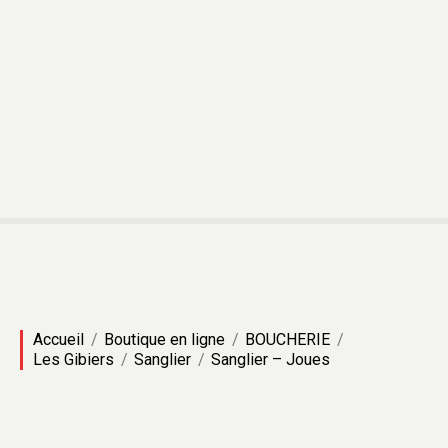
A
l
l
e
r
a
u
c
o
n
t
e
n
u
Accueil
Boutique en ligne
BOUCHERIE
Les Gibiers
Sanglier
Sanglier – Joues