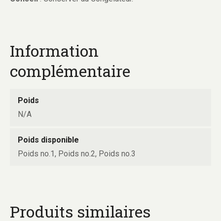
J
o
u
e
Information
s
complémentaire
Poids
N/A
Poids disponible
Poids no.1, Poids no.2, Poids no.3
Produits similaires