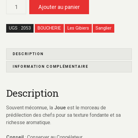
q
Ajouter au panier
4
u
9
a
n
UGS :
2053
BOUCHERIE
Les Gibiers
Sanglier
$
t
à
i
1
t
0
é
DESCRIPTION
,
d
6
INFORMATION COMPLÉMENTAIRE
e
9
S
a
$
Description
n
g
l
Souvent méconnue, la
Joue
est le morceau de
i
prédilection des chefs pour sa texture fondante et sa
e
richesse aromatique.
r
-
Conseil
: Conserver au Congélateur.