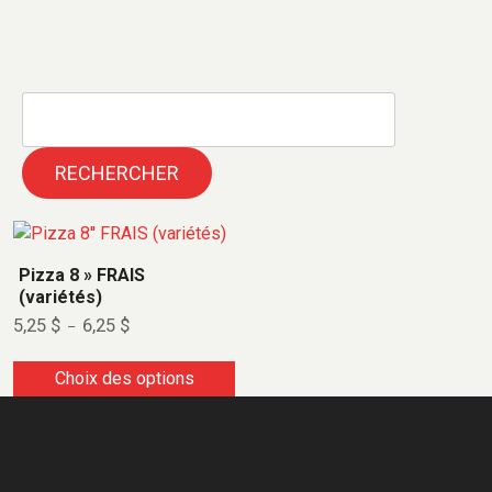
RECHERCHER
Pizza 8 » FRAIS
(variétés)
5,25
$
6,25
$
–
Choix des options