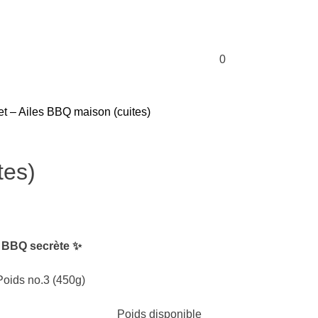
0
MANGER
ÉPICERIE
EN MAGASIN
et – Ailes BBQ maison (cuites)
tes)
 BBQ secrète
✨
Poids no.3 (450g)
Poids disponible