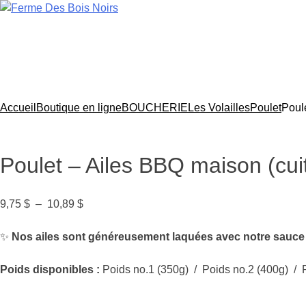
Aller
au
Boucherie-Pâtisserie-Prêt à manger
contenu
ACCUEIL
BOUCHERIE
PÂTISSERIE
PRÊT À 
CONTACT
Accueil
Boutique en ligne
BOUCHERIE
Les Volailles
Poulet
Poul
Poulet – Ailes BBQ maison (cui
Plage
9,75
$
–
10,89
$
de
prix :
✨
Nos ailes sont généreusement laquées avec notre sauce
9,75 $
à
Poids disponibles :
Poids no.1 (350g) / Poids no.2 (400g) / 
10,89 $