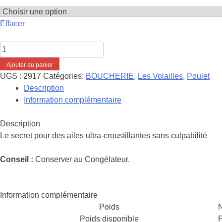
Effacer
quantité
de
Ajouter au panier
Poulet
UGS :
2917
Catégories:
BOUCHERIE
,
Les Volailles
,
Poulet
-
Description
Ailes
Information complémentaire
BBQ
maison
Description
(cuites)
Le secret pour des ailes ultra-croustillantes sans culpabilité
Conseil :
Conserver au Congélateur.
Information complémentaire
Poids
Poids disponible
P