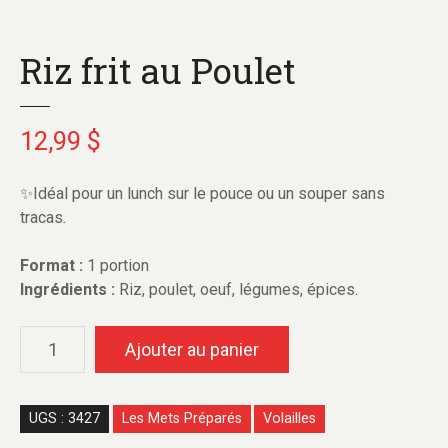
Riz frit au Poulet
12,99
$
✨Idéal pour un lunch sur le pouce ou un souper sans
tracas.
Format :
1 portion
Ingrédients :
Riz, poulet, oeuf, légumes, épices.
q
Ajouter au panier
u
a
n
UGS :
3427
Les Mets Préparés
Volailles
t