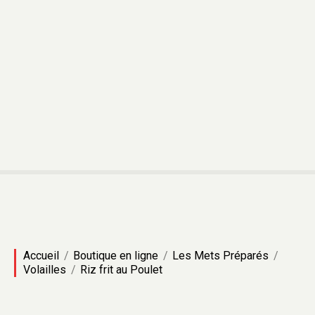
A
l
l
e
r
a
u
c
o
n
t
e
n
u
Accueil
Boutique en ligne
Les Mets Préparés
Volailles
Riz frit au Poulet