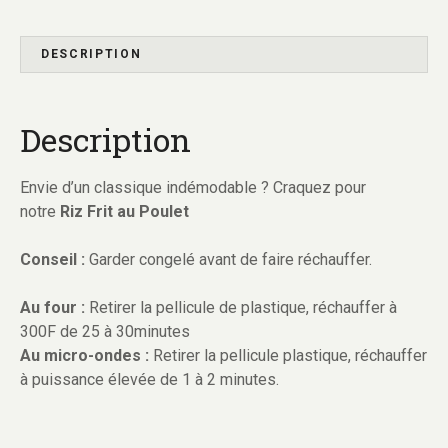
i
t
é
DESCRIPTION
d
e
Description
R
i
z
Envie d’un classique indémodable ? Craquez pour
f
notre
Riz Frit au Poulet
r
i
Conseil :
Garder congelé avant de faire réchauffer.
t
a
Au four :
Retirer la pellicule de plastique, réchauffer à
u
300F de 25 à 30minutes
P
Au micro-ondes :
Retirer la pellicule plastique, réchauffer
o
à puissance élevée de 1 à 2 minutes.
u
l
e