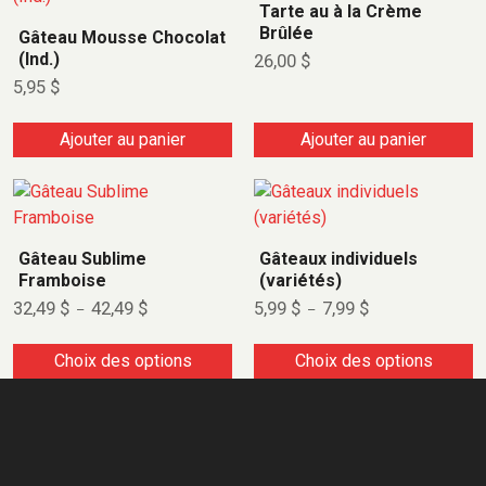
Tarte au à la Crème
Brûlée
Gâteau Mousse Chocolat
(Ind.)
26,00
$
5,95
$
Ajouter au panier
Ajouter au panier
Gâteau Sublime
Gâteaux individuels
Framboise
(variétés)
32,49
$
42,49
$
5,99
$
7,99
$
–
–
Choix des options
Choix des options