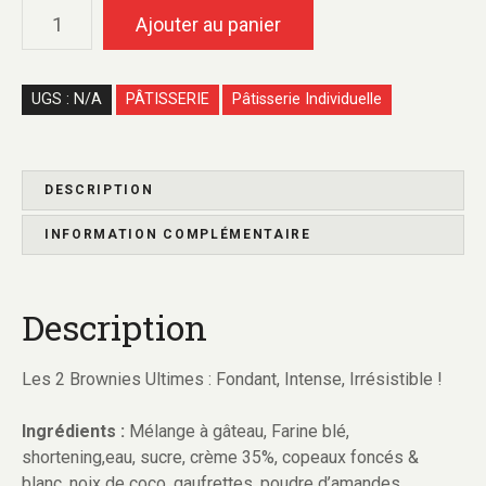
Ajouter au panier
UGS :
N/A
PÂTISSERIE
Pâtisserie Individuelle
DESCRIPTION
INFORMATION COMPLÉMENTAIRE
Description
Les 2 Brownies Ultimes : Fondant, Intense, Irrésistible !
Ingrédients :
Mélange à gâteau, Farine blé,
shortening,eau, sucre, crème 35%, copeaux foncés &
blanc, noix de coco, gaufrettes, poudre d’amandes.