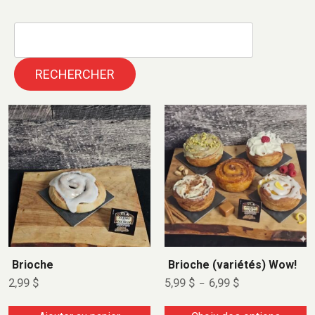
RECHERCHER
Brioche
Brioche (variétés) Wow!
2,99
$
5,99
$
6,99
$
–