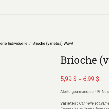
erie Individuelle
Brioche (variétés) Wow!
Brioche (
5,99
$
6,99
$
–
Alerte gourmandise ! 🚨 Nos 
Variétés :
Cannelle et Crèm