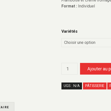
Framboise et Crème fromag
Format :
Individuel
Variétés
Ajouter au p
UGS :
N/A
PÂTISSERIE
P
AIRE