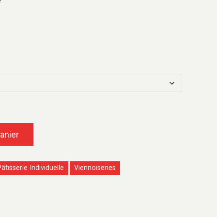
e
anier
âtisserie Individuelle
Viennoiseries