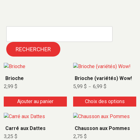
RECHERCHER
C
e
Brioche
Brioche (variétés) Wow!
p
P
2,99
$
5,99
$
6,99
$
–
r
l
a
o
g
Ajouter au panier
Choix des options
d
e
d
u
e
i
p
r
t
Carré aux Dattes
Chausson aux Pommes
i
a
x
3,25
$
2,75
$