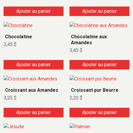
p
:
l
5
Ajouter au panier
Ajouter au panier
,
u
9
s
9
i
$
Chocolatine
Chocolatine aux
e
à
Amandes
6
u
2,45
$
,
3,45
$
r
9
9
s
Ajouter au panier
Ajouter au panier
v
$
a
r
i
Croissant aux Amandes
Croissant pur Beurre
a
3,25
$
2,20
$
t
i
Ajouter au panier
Ajouter au panier
o
n
s