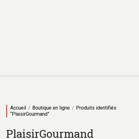
A
l
l
e
r
a
u
c
o
n
t
e
n
u
Accueil
Boutique en ligne
Produits identifiés
“PlaisirGourmand”
PlaisirGourmand