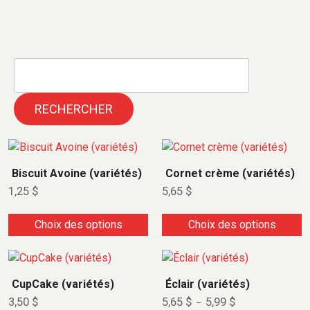
RECHERCHER
C
C
e
e
Biscuit Avoine (variétés)
Cornet crème (variétés)
p
p
1,25
$
5,65
$
r
r
o
o
Choix des options
Choix des options
d
d
u
u
C
C
i
i
e
e
t
t
CupCake (variétés)
Éclair (variétés)
p
p
a
a
P
3,50
$
5,65
$
5,99
$
–
r
r