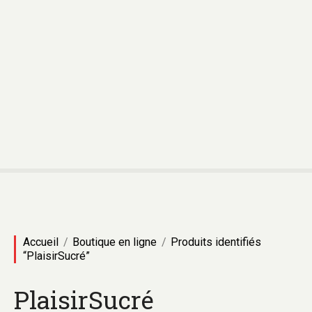
A
l
l
e
r
a
u
c
o
n
t
e
n
u
Accueil
Boutique en ligne
Produits identifiés
“PlaisirSucré”
PlaisirSucré