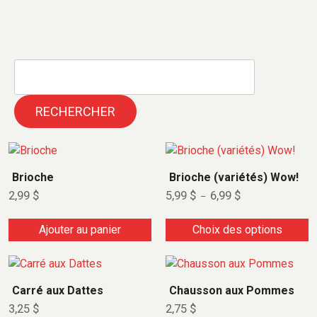
RECHERCHER
Brioche
Brioche (variétés) Wow!
2,99
$
5,99
$
6,99
$
–
Ajouter au panier
Choix des options
Carré aux Dattes
Chausson aux Pommes
3,25
$
2,75
$