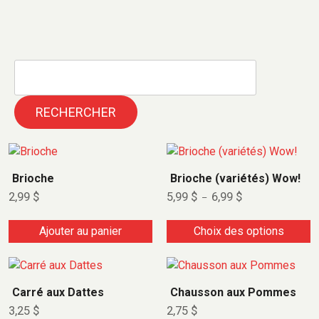
RECHERCHER
Brioche
Brioche (variétés) Wow!
2,99
$
5,99
$
6,99
$
–
Ajouter au panier
Choix des options
Carré aux Dattes
Chausson aux Pommes
3,25
$
2,75
$