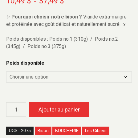
10,49
$
37,49
$
–
✨
Pourquoi choisir notre bison ?
Viande extra-maigre
et protéinée avec go
ût délicat et naturellement sucré. 🍷
Poids disponibles : Poids no.1 (310g) / Poids no.2
(345g) / Poids no.3 (375g)
Poids disponible
Ajouter au panier
UGS :
2075
Bison
BOUCHERIE
Les Gibiers