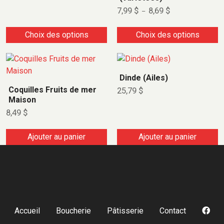
7,99
$
8,69
$
–
Choix des options
Choix des options
Dinde (Ailes)
Coquilles Fruits de mer
25,79
$
Maison
8,49
$
Ajouter au panier
Ajouter au panier
Accueil
Boucherie
Pâtisserie
Contact