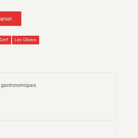
anier
Cerf
Les Gibiers
ns gastronomiques.