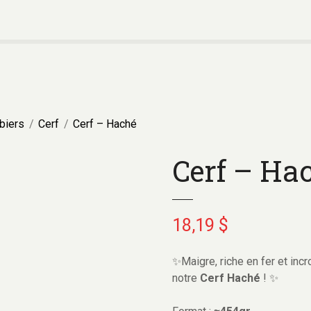
biers
Cerf
Cerf – Haché
Cerf – Ha
18,19
$
✨Maigre, riche en fer et incr
notre
Cerf H
aché
! ✨