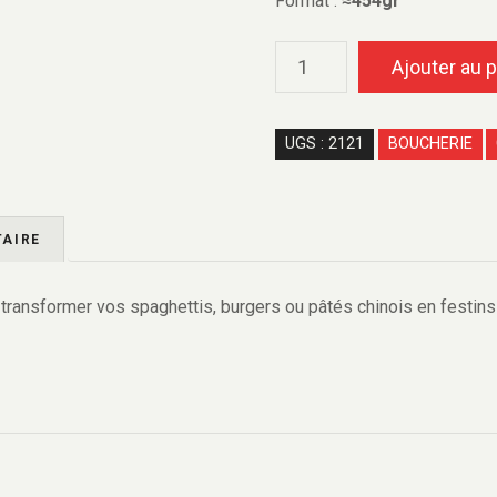
Format :
≈454gr
Ajouter au p
UGS :
2121
BOUCHERIE
AIRE
r transformer vos spaghettis, burgers ou pâtés chinois en festi